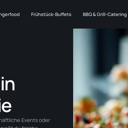
ingerfood
Frühstück-Buffets
BBQ & Grill-Catering
in
ie
häftliche Events oder
enießt du frische