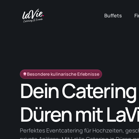
Zum
Inhalt
Buffets
F
springen
Besondere kulinarische Erlebnisse
Dein Catering 
Düren mit LaV
Perfektes Eventcatering für Hochzeiten, gesc
private Anlässe: Mit LaVie Catering in Düren g